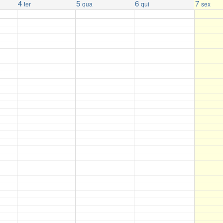
4
5
6
7
ter
qua
qui
sex