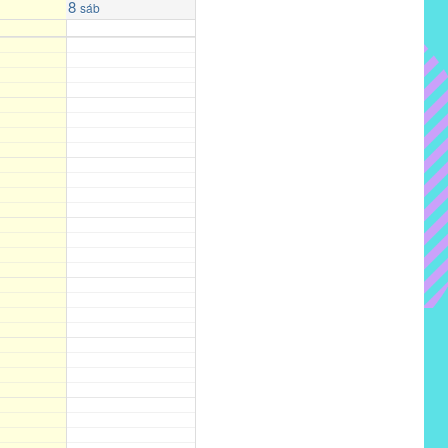
8
sáb