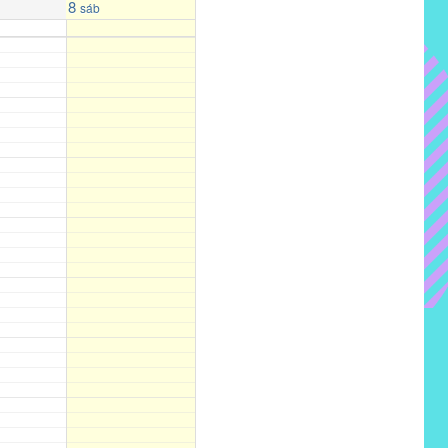
8
sáb