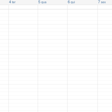
4
5
6
7
ter
qua
qui
sex