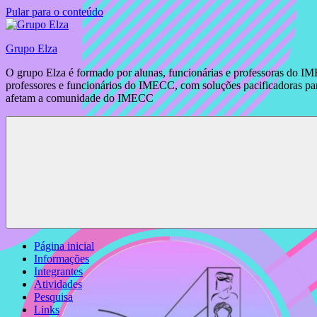
Pular para o conteúdo
Grupo Elza
O grupo Elza é formado por alunas, funcionárias e professoras do IM
professores e funcionários do IMECC, com soluções pacificadoras para
afetam a comunidade do IMECC
Página inicial
Informações
Integrantes
Atividades
Pesquisa
Links