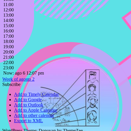
11:00
12:00
13:00
14:00
15:00
16:00
17:00
18:00
19:00
20:00
21:00
22:00
23:00
Now: ago 6 12:07 pm
Week of agosto 2
Subscribe
Add to Timely Calendar
Add to Google
Add to Outlook
Add to Apple Calendar
Add to other calendar
Export to XML
WordPress Theme: Donovan by ThemeZee.