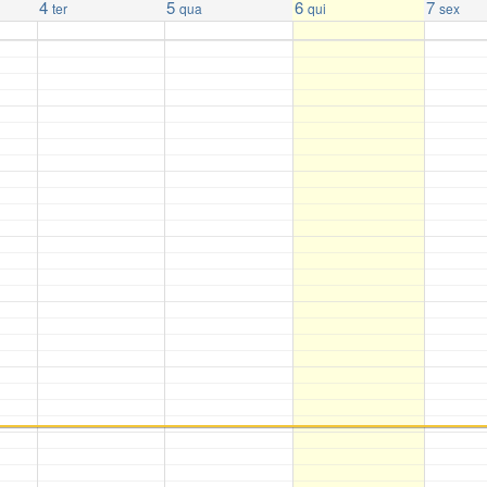
4
5
6
7
ter
qua
qui
sex