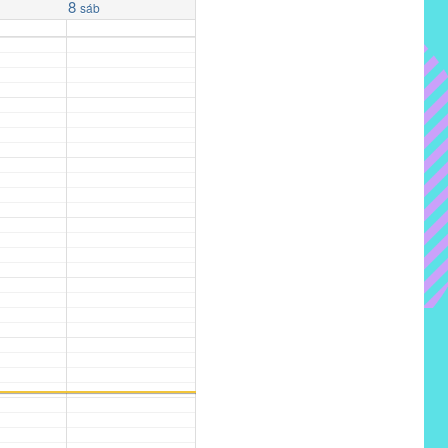
8
sáb