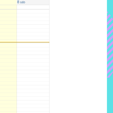
8
sáb