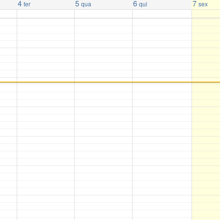
4
5
6
7
ter
qua
qui
sex