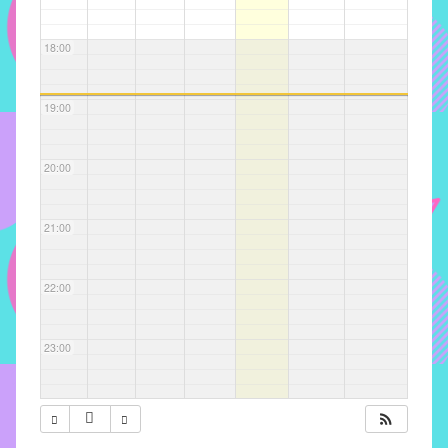
com
soluções
18:00
pacificadoras
para
os
19:00
problemas
verificados
20:00
no
instituto,
bem
21:00
como
propor
22:00
diretrizes
e
ações
23:00
para
a
prevenção
e