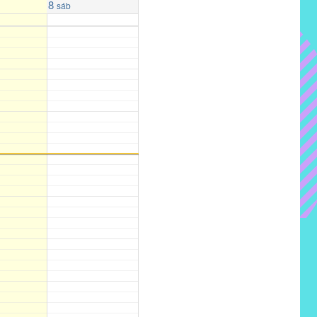
8
sáb