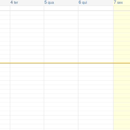
4
5
6
7
ter
qua
qui
sex