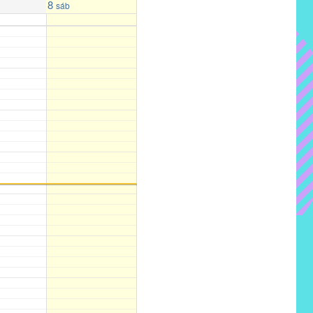
8
sáb