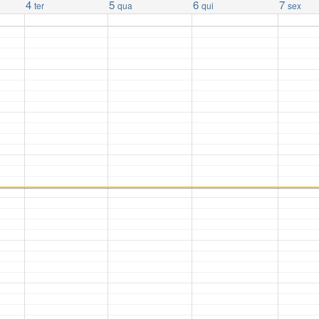
4
5
6
7
ter
qua
qui
sex