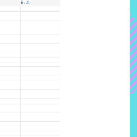
8
sáb