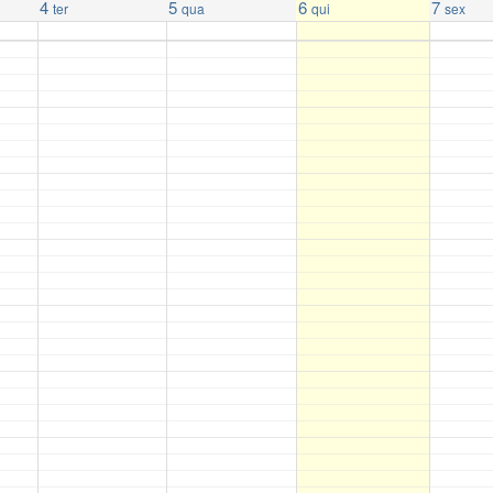
4
5
6
7
ter
qua
qui
sex