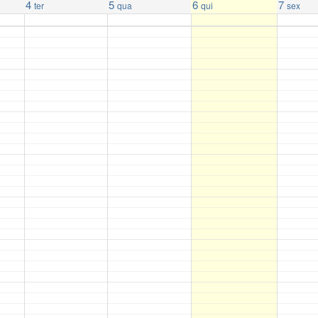
4
5
6
7
ter
qua
qui
sex