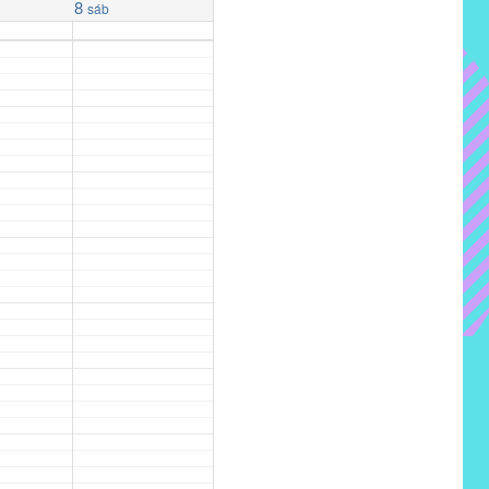
8
sáb