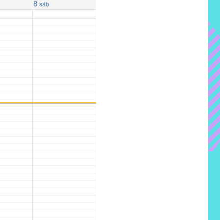
8
sáb