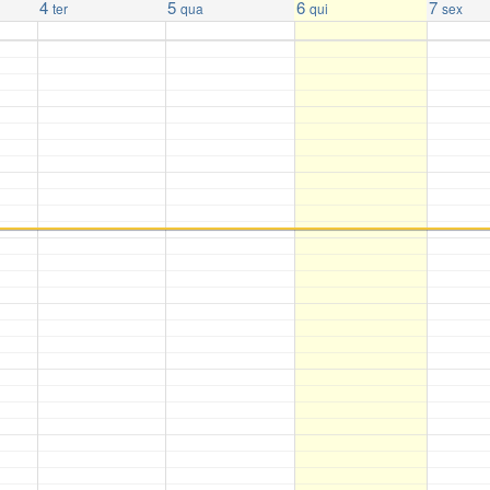
4
5
6
7
ter
qua
qui
sex