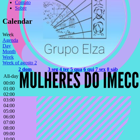
Contato
Sobre
Calendar
Week
Agenda
Day
Month
Week
Week of agosto 2
2
dom
3
seg
4
ter
5
qua
6
qui
7
sex
8
sáb
All-day
00:00
01:00
02:00
03:00
04:00
05:00
06:00
07:00
08:00
09:00
10:00