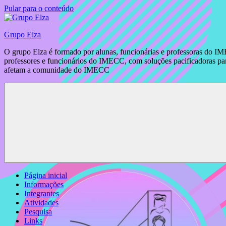
Pular para o conteúdo
Grupo Elza
O grupo Elza é formado por alunas, funcionárias e professoras do IM
professores e funcionários do IMECC, com soluções pacificadoras para
afetam a comunidade do IMECC
Página inicial
Informações
Integrantes
Atividades
Pesquisa
Links