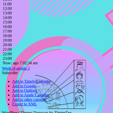
11:00
12:00
13:00
14:00
15:00
16:00
17:00
18:00
19:00
20:00
21:00
22:00
23:00
Now: ago 7 02:34 am
Week of agosto 2
Subscribe
Add to Timely Calendar
Add to Google
Add to Outlook
Add to Apple Calendar
Add to other calendar
Export to XML
WordPress Theme: Donovan by ThemeZee.