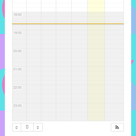
com
soluções
18:00
pacificadoras
para
os
19:00
problemas
verificados
20:00
no
instituto,
bem
21:00
como
propor
22:00
diretrizes
e
ações
23:00
para
a
prevenção
e