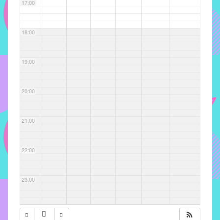
com
17:00
soluções
pacificadoras
18:00
para
os
problemas
19:00
verificados
no
20:00
instituto,
bem
como
21:00
propor
diretrizes
22:00
e
ações
para
23:00
a
prevenção
e