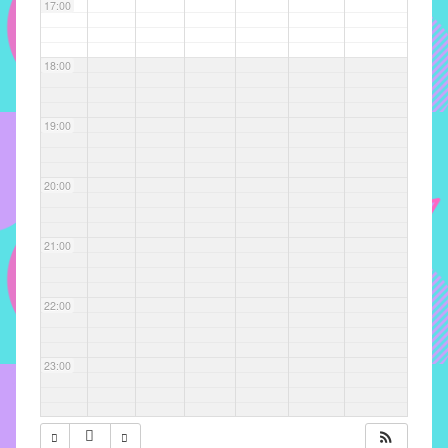
com
17:00
soluções
pacificadoras
18:00
para
os
problemas
19:00
verificados
no
20:00
instituto,
bem
como
21:00
propor
diretrizes
22:00
e
ações
para
23:00
a
prevenção
e