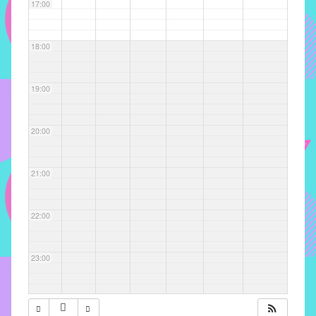
com
17:00
soluções
pacificadoras
18:00
para
os
problemas
19:00
verificados
no
20:00
instituto,
bem
como
21:00
propor
diretrizes
22:00
e
ações
para
23:00
a
prevenção
e