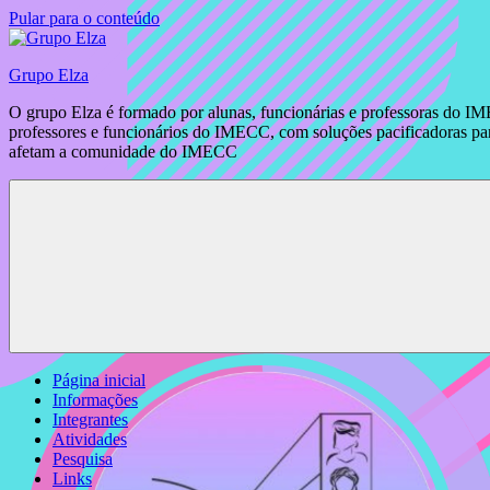
Pular para o conteúdo
Grupo Elza
O grupo Elza é formado por alunas, funcionárias e professoras do IM
professores e funcionários do IMECC, com soluções pacificadoras para
afetam a comunidade do IMECC
Página inicial
Informações
Integrantes
Atividades
Pesquisa
Links