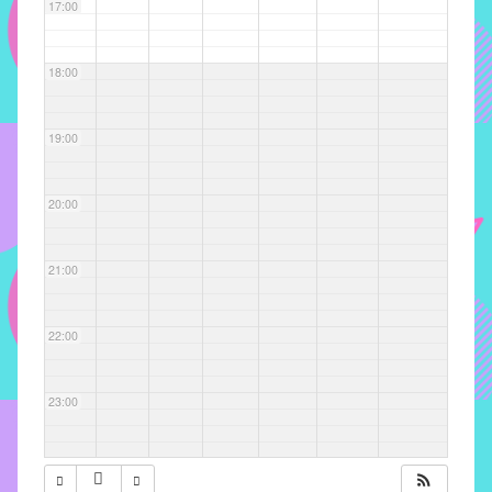
com
17:00
soluções
pacificadoras
18:00
para
os
problemas
19:00
verificados
no
20:00
instituto,
bem
como
21:00
propor
diretrizes
22:00
e
ações
para
23:00
a
prevenção
e