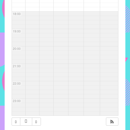
com
soluções
18:00
pacificadoras
para
os
19:00
problemas
verificados
20:00
no
instituto,
bem
21:00
como
propor
22:00
diretrizes
e
ações
23:00
para
a
prevenção
e