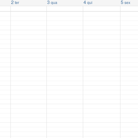
2
3
4
5
ter
qua
qui
sex