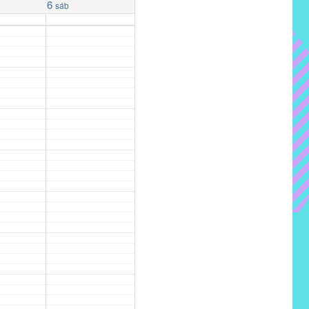
6
sáb