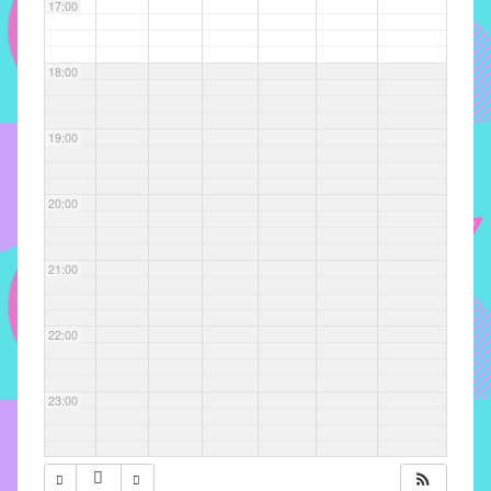
com
17:00
soluções
pacificadoras
18:00
para
os
problemas
19:00
verificados
no
20:00
instituto,
bem
como
21:00
propor
diretrizes
22:00
e
ações
para
23:00
a
prevenção
e