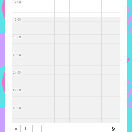
com
17:00
soluções
pacificadoras
18:00
para
os
problemas
19:00
verificados
no
20:00
instituto,
bem
como
21:00
propor
diretrizes
22:00
e
ações
para
23:00
a
prevenção
e