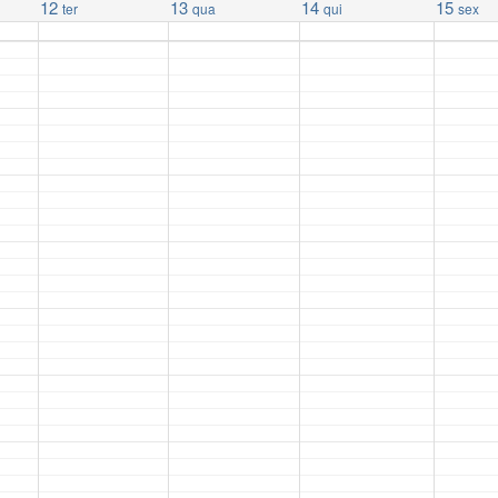
12
13
14
15
ter
qua
qui
sex