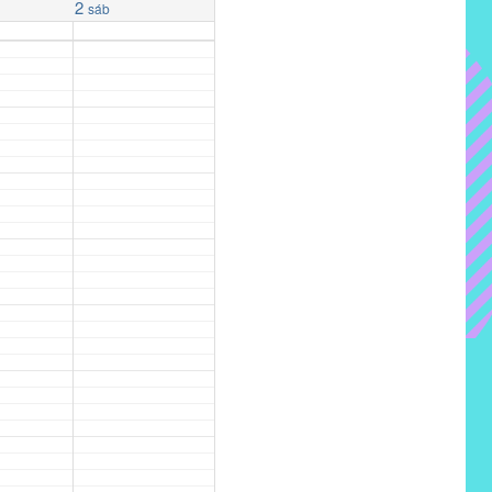
2
sáb