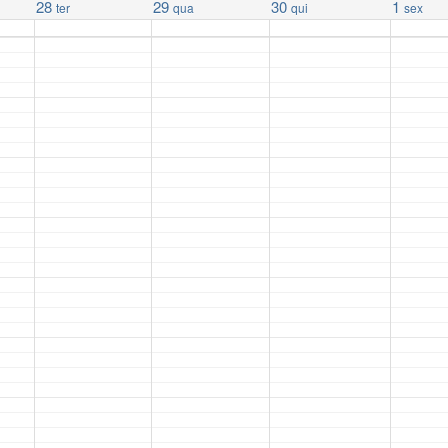
28
29
30
1
ter
qua
qui
sex