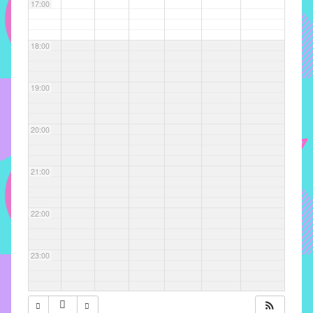
com
17:00
soluções
pacificadoras
18:00
para
os
problemas
19:00
verificados
no
20:00
instituto,
bem
como
21:00
propor
diretrizes
22:00
e
ações
para
23:00
a
prevenção
e