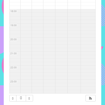
com
soluções
18:00
pacificadoras
para
os
19:00
problemas
verificados
20:00
no
instituto,
bem
21:00
como
propor
22:00
diretrizes
e
ações
23:00
para
a
prevenção
e