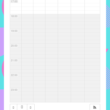
com
17:00
soluções
pacificadoras
18:00
para
os
problemas
19:00
verificados
no
20:00
instituto,
bem
como
21:00
propor
diretrizes
22:00
e
ações
para
23:00
a
prevenção
e