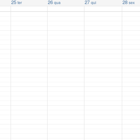
25
26
27
28
ter
qua
qui
sex