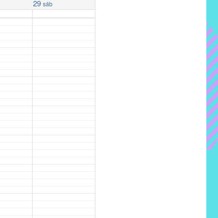
29
sáb