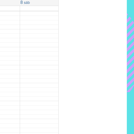
8
sáb