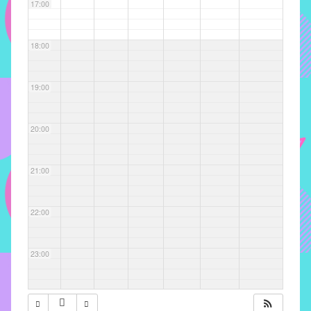
com
17:00
soluções
pacificadoras
18:00
para
os
problemas
19:00
verificados
no
20:00
instituto,
bem
como
21:00
propor
diretrizes
22:00
e
ações
para
23:00
a
prevenção
e