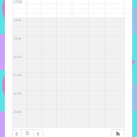
com
17:00
soluções
pacificadoras
18:00
para
os
problemas
19:00
verificados
no
20:00
instituto,
bem
como
21:00
propor
diretrizes
22:00
e
ações
para
23:00
a
prevenção
e