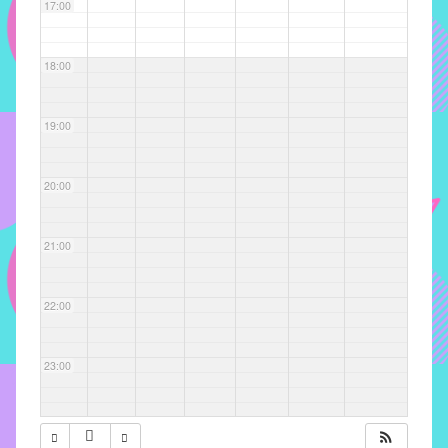
com
17:00
soluções
pacificadoras
18:00
para
os
problemas
19:00
verificados
no
20:00
instituto,
bem
como
21:00
propor
diretrizes
22:00
e
ações
para
23:00
a
prevenção
e