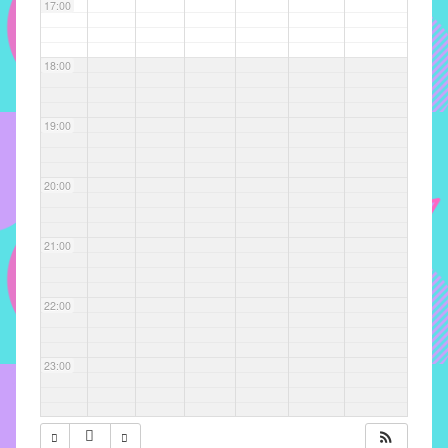
com
17:00
soluções
pacificadoras
18:00
para
os
problemas
19:00
verificados
no
20:00
instituto,
bem
como
21:00
propor
diretrizes
22:00
e
ações
para
23:00
a
prevenção
e