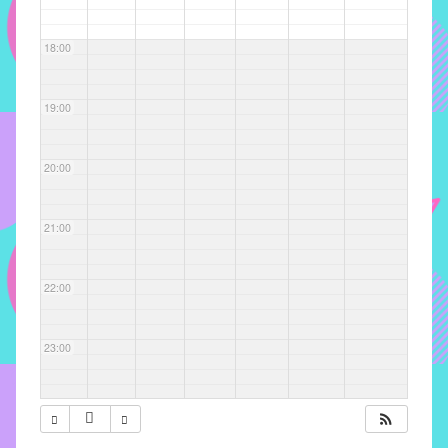
com
soluções
18:00
pacificadoras
para
os
19:00
problemas
verificados
20:00
no
instituto,
bem
21:00
como
propor
22:00
diretrizes
e
ações
23:00
para
a
prevenção
e