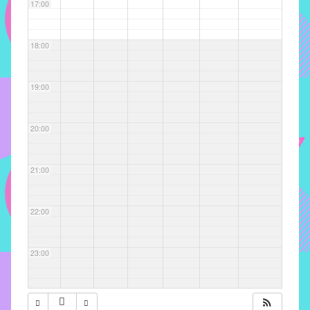
com
17:00
soluções
pacificadoras
18:00
para
os
problemas
19:00
verificados
no
20:00
instituto,
bem
como
21:00
propor
diretrizes
22:00
e
ações
para
23:00
a
prevenção
e