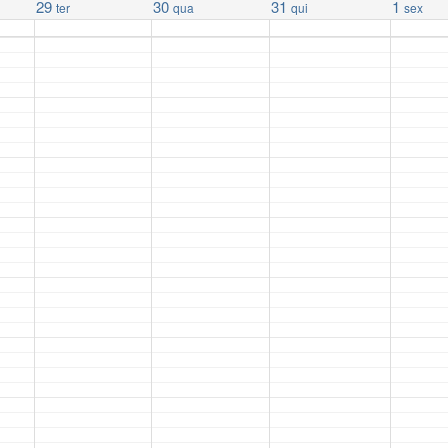
29
30
31
1
ter
qua
qui
sex