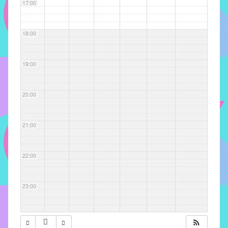
com
17:00
soluções
pacificadoras
18:00
para
os
problemas
19:00
verificados
no
20:00
instituto,
bem
como
21:00
propor
diretrizes
22:00
e
ações
para
23:00
a
prevenção
e