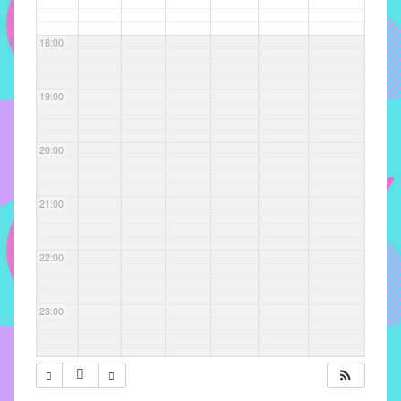
com
soluções
18:00
pacificadoras
para
os
19:00
problemas
verificados
20:00
no
instituto,
bem
21:00
como
propor
22:00
diretrizes
e
ações
23:00
para
a
prevenção
e