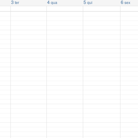
3
4
5
6
ter
qua
qui
sex