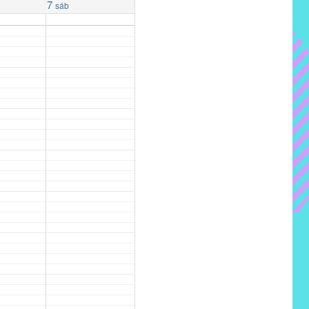
7
sáb