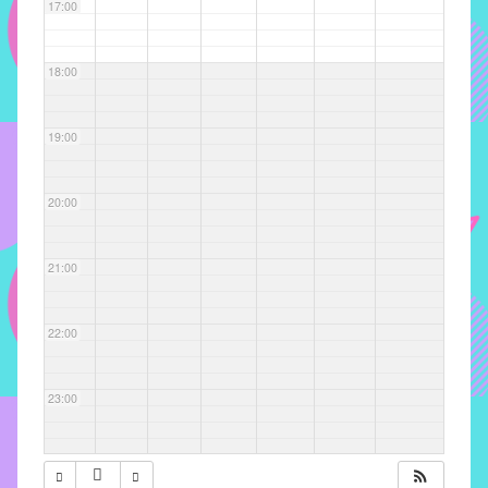
com
17:00
soluções
pacificadoras
18:00
para
os
problemas
19:00
verificados
no
20:00
instituto,
bem
como
21:00
propor
diretrizes
22:00
e
ações
para
23:00
a
prevenção
e