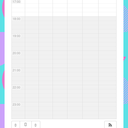
com
17:00
soluções
pacificadoras
18:00
para
os
problemas
19:00
verificados
no
20:00
instituto,
bem
como
21:00
propor
diretrizes
22:00
e
ações
para
23:00
a
prevenção
e