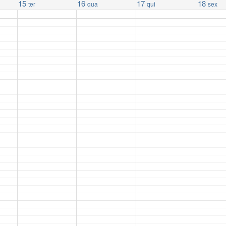
15
16
17
18
ter
qua
qui
sex