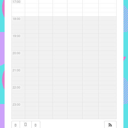
com
17:00
soluções
pacificadoras
18:00
para
os
problemas
19:00
verificados
no
20:00
instituto,
bem
como
21:00
propor
diretrizes
22:00
e
ações
para
23:00
a
prevenção
e