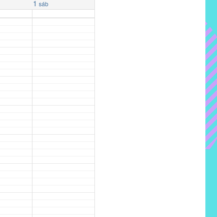
1
sáb