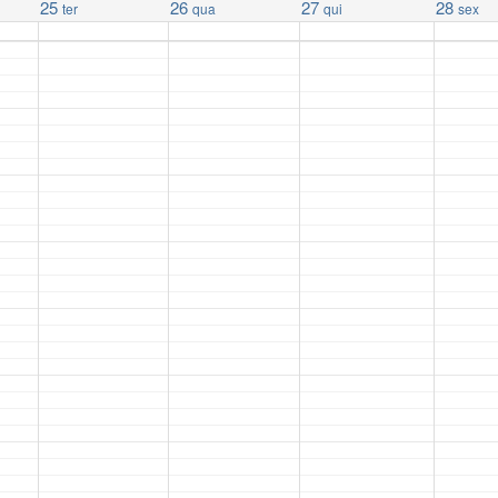
25
26
27
28
ter
qua
qui
sex