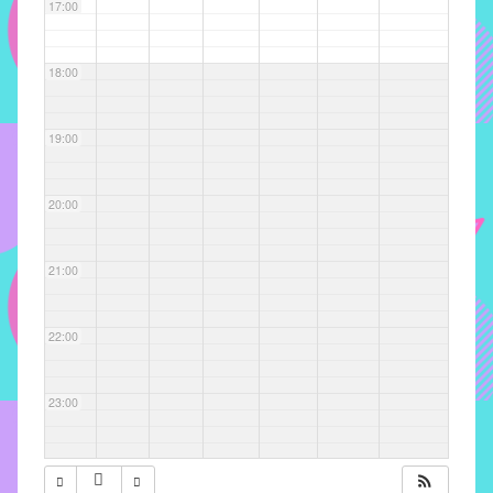
com
17:00
soluções
pacificadoras
18:00
para
os
problemas
19:00
verificados
no
20:00
instituto,
bem
como
21:00
propor
diretrizes
22:00
e
ações
para
23:00
a
prevenção
e