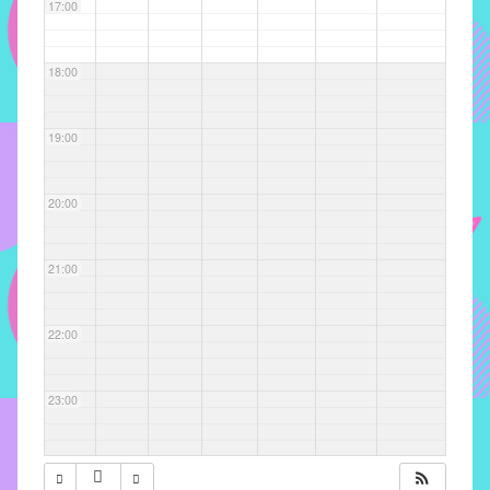
com
17:00
soluções
pacificadoras
18:00
para
os
problemas
19:00
verificados
no
20:00
instituto,
bem
como
21:00
propor
diretrizes
22:00
e
ações
para
23:00
a
prevenção
e