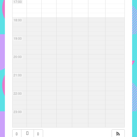
com
17:00
soluções
pacificadoras
18:00
para
os
problemas
19:00
verificados
no
20:00
instituto,
bem
como
21:00
propor
diretrizes
22:00
e
ações
para
23:00
a
prevenção
e