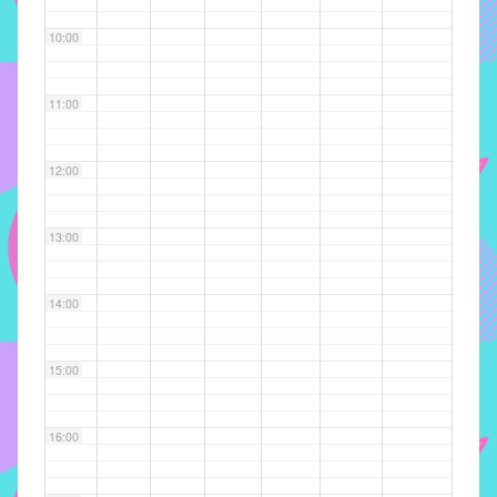
implementar
10:00
mecanismos
que
proporcionem
11:00
o
fortalecimento
12:00
dos
vínculos
sociais
13:00
e
profissionais
14:00
entre
alunos,
professores
15:00
e
funcionários
16:00
do
IMECC,