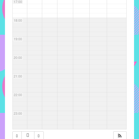
com
17:00
soluções
pacificadoras
18:00
para
os
problemas
19:00
verificados
no
20:00
instituto,
bem
como
21:00
propor
diretrizes
22:00
e
ações
para
23:00
a
prevenção
e