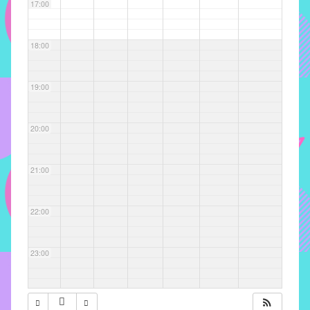
com
17:00
soluções
pacificadoras
18:00
para
os
problemas
19:00
verificados
no
20:00
instituto,
bem
como
21:00
propor
diretrizes
22:00
e
ações
para
23:00
a
prevenção
e